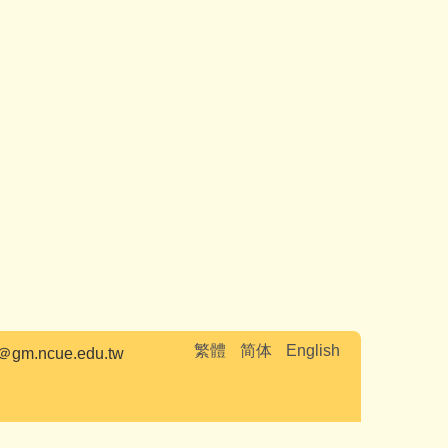
繁體
简体
English
.ncue.edu.tw