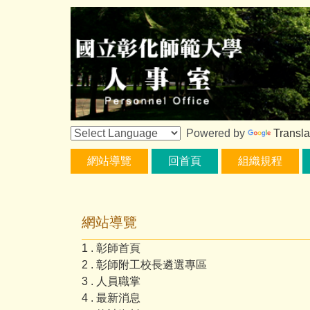
跳
到
主
要
內
容
區
Powered by
Transla
網站導覽
回首頁
組織規程
網站導覽
1 . 彰師首頁
2 . 彰師附工校長遴選專區
3 . 人員職掌
4 . 最新消息